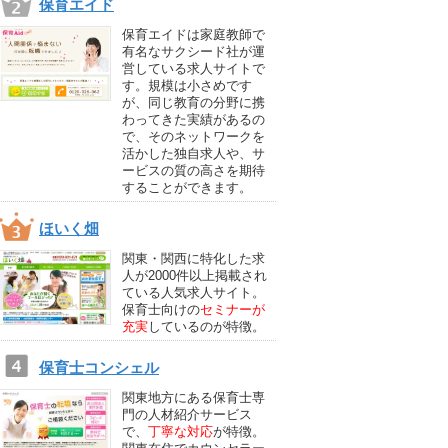
保育エイド
保育エイドは家庭教師で
有名なサクシード社が運
営している求人サイトで
す。規模は小さめです
が、同じ教育の分野に携
わってきた実績があるの
で、そのネットワークを
活かした独自求人や、サ
ービスの質の高さを期待
することができます。
ほいく畑
関東・関西に特化した求
人が2000件以上掲載され
ている人気求人サイト。
保育士向けの
セミナーが
充実
しているのが特徴。
保育士コンシェル
関東地方にある保育士専
門の人材紹介サービス
で、
丁寧な対応
が特徴。