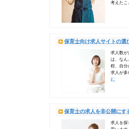
考えたこ
保育士向け求人サイトの選
求人数が
は、なん
程、自分
求人が多
む
保育士の求人を非公開にす
求人を探