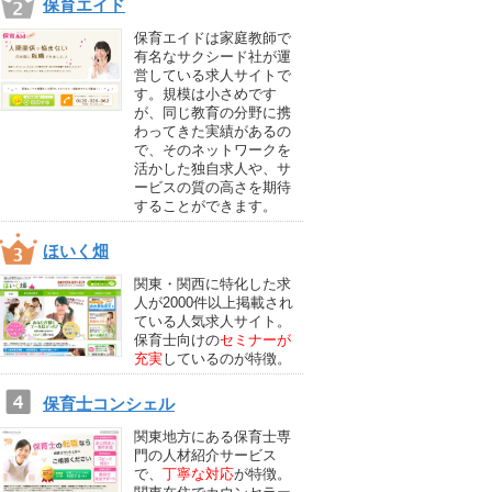
保育エイド
保育エイドは家庭教師で
有名なサクシード社が運
営している求人サイトで
す。規模は小さめです
が、同じ教育の分野に携
わってきた実績があるの
で、そのネットワークを
活かした独自求人や、サ
ービスの質の高さを期待
することができます。
ほいく畑
関東・関西に特化した求
人が2000件以上掲載され
ている人気求人サイト。
保育士向けの
セミナーが
充実
しているのが特徴。
保育士コンシェル
関東地方にある保育士専
門の人材紹介サービス
で、
丁寧な対応
が特徴。