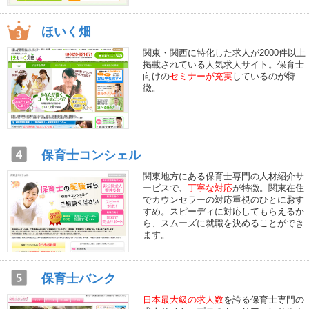
ほいく畑
関東・関西に特化した求人が2000件以上
掲載されている人気求人サイト。保育士
向けの
セミナーが充実
しているのが特
徴。
保育士コンシェル
関東地方にある保育士専門の人材紹介サ
ービスで、
丁寧な対応
が特徴。関東在住
でカウンセラーの対応重視のひとにおす
すめ。スピーディに対応してもらえるか
ら、スムーズに就職を決めることができ
ます。
保育士バンク
日本最大級の求人数
を誇る保育士専門の